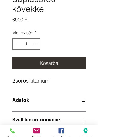
kövekkel
Ár
6900 Ft
Mennyiség
*
Kosárba
2soros titánium
Adatok
Szállítási információ:
- Személyes átvétel : ingyenes