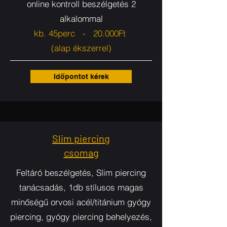
online kontroll beszélgetés 2
alkalommal
kb. 45perc - 20.000Ft
(alap ékszerrel)
Időpontot kérek
Slim piercing
csomag
Feltáró beszélgetés, Slim piercing
tanácsadás, 1db stílusos magas
minőségű orvosi acél/titánium gyógy
piercing, gyógy piercing behelyezés,