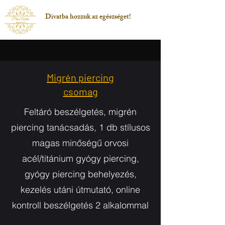
Divatba hozzuk az egészséget!
Migrén piercing
csomag
Feltáró beszélgetés, migrén
piercing tanácsadás, 1 db stílusos
magas minőségű orvosi
acél/titánium gyógy piercing,
gyógy piercing behelyezés,
kezelés utáni útmutató, online
kontroll beszélgetés 2 alkalommal