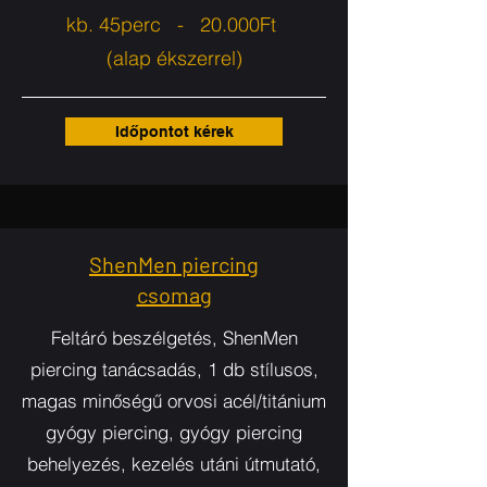
kb. 45perc - 20.000Ft
(alap ékszerrel)
Időpontot kérek
ShenMen piercing
csomag
Feltáró beszélgetés, ShenMen
piercing tanácsadás, 1 db stílusos,
magas minőségű orvosi acél/titánium
gyógy piercing, gyógy piercing
behelyezés, kezelés utáni útmutató,