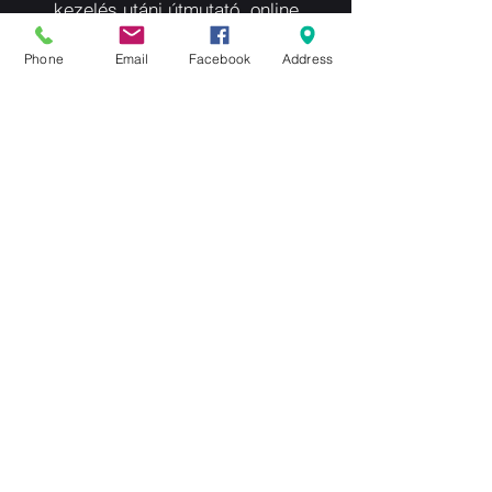
kezelés utáni útmutató, online
kontroll beszélgetés 2 alkalommal
Phone
Email
Facebook
Address
kb. 45perc - 20.000Ft
(alap ékszerrel)
Időpontot kérek
©2022 Gyogypiercing.hu