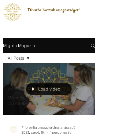
Divatba hozzuk az egészséget!
Migrén Magazin
All Posts
All Posts
piercing
video
Load video
Mikrotűs
rádiófrekvencia
Priol Anita gyógypiercing tanácsadó
2023. szept. 19.
1 perc olvasás