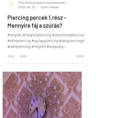
Priol Anita gyógypiercing tanácsadó
2022. okt. 27.
1 perc olvasás
Piercing percek 1.rész -
Mennyire fáj a szúrás?
#migrén #migrénpiercing #shenmenpiercing
#slimpiercing #gyógypiercing #akupiercingek
#daitpiercing #migrén #szépség
#akupunktúra...