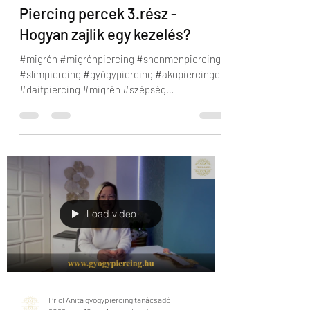
Piercing percek 3.rész -
Hogyan zajlik egy kezelés?
#migrén #migrénpiercing #shenmenpiercing
#slimpiercing #gyógypiercing #akupiercingek
#daitpiercing #migrén #szépség
#akupunktúra...
Load video
Priol Anita gyógypiercing tanácsadó