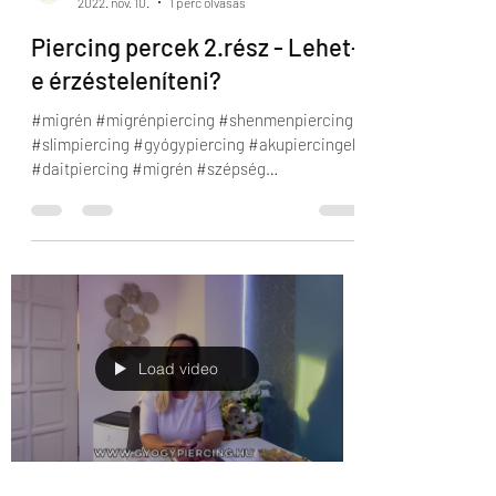
2022. nov. 10.
1 perc olvasás
Piercing percek 2.rész - Lehet-
e érzésteleníteni?
#migrén #migrénpiercing #shenmenpiercing
#slimpiercing #gyógypiercing #akupiercingek
#daitpiercing #migrén #szépség
#akupunktúra...
Load video