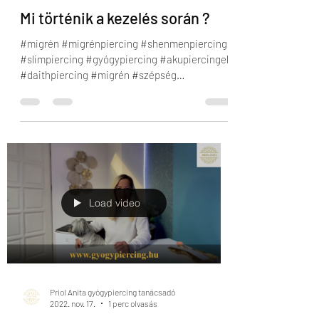
Mi történik a kezelés során ?
#migrén #migrénpiercing #shenmenpiercing
#slimpiercing #gyógypiercing #akupiercingek
#daithpiercing #migrén #szépség
#akupunktúra...
Load video
Priol Anita gyógypiercing tanácsadó
2022. nov. 17.
1 perc olvasás