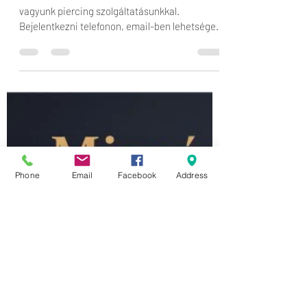
Priol Anita gyógypiercing tanácsadó
2022. okt. 22.
1 perc olvasás
Komlói kitelepülés
Október 28.-ától már Komlón is elérhetőek
vagyunk piercing szolgáltatásunkkal.
Bejelentkezni telefonon, email-ben lehetséges.
#migrén...
Phone
Email
Facebook
Address